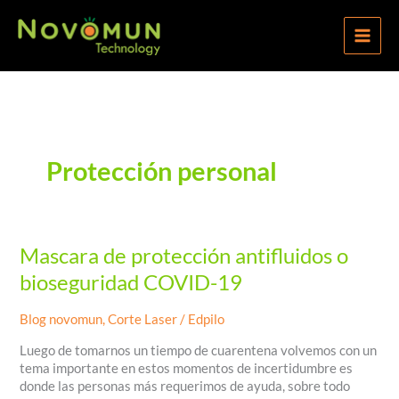
Ir
al
contenido
Protección personal
Mascara de protección antifluidos o
bioseguridad COVID-19
Blog novomun
,
Corte Laser
/
Edpilo
Luego de tomarnos un tiempo de cuarentena volvemos con un
tema importante en estos momentos de incertidumbre es
donde las personas más requerimos de ayuda, sobre todo