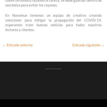
suave terminara rayando la careta, se debe guardar dentro de
una bolsa para evitar los rayones.
En Novomun tenemos un equipo de creativo creando
soluciones para mitigar la propagación del COVID-19,
esperamos traer buenas noticias para todos nuestros
lectores y clientes.
←
Entrada anterior
Entrada siguiente
→
Nuestros medios de pago: