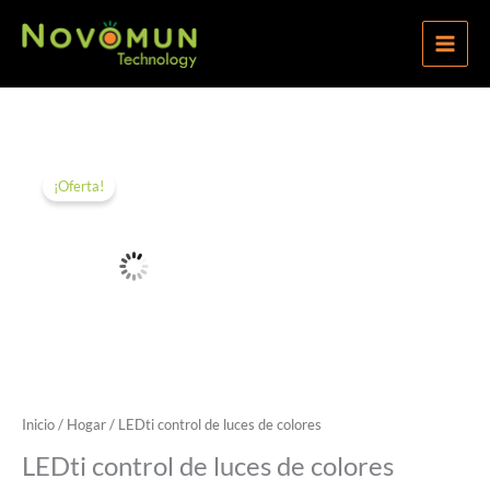
Ir
al
contenido
¡Oferta!
Inicio
/
Hogar
/ LEDti control de luces de colores
LEDti control de luces de colores