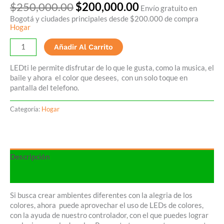
El
El
$
250,000.00
$
200,000.00
Envío gratuito en
precio
precio
Bogotá y ciudades principales desde $200.000 de compra
original
actual
Hogar
era:
es:
LEDti
$250,000.00.
$200,000.00.
Añadir Al Carrito
control
de
LEDti le permite disfrutar de lo que le gusta, como la musica, el
luces
baile y ahora el color que desees, con un solo toque en
de
pantalla del telefono.
colores
cantidad
Categoría:
Hogar
Descripción
Valoraciones (0)
Si busca crear ambientes diferentes con la alegria de los
colores, ahora puede aprovechar el uso de LEDs de colores,
con la ayuda de nuestro controlador, con el que puedes lograr