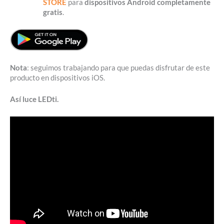
STORE
para
dispositivos Android completamente
gratis
.
Nota
: seguimos trabajando para que puedas disfrutar de este
producto en dispositivos iOS.
Así luce LEDti.