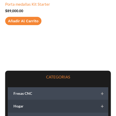
Porta medallas Kit Starter
$
89,000.00
Añadir Al Carrito
CATEGORIAS
+
Fresas CNC
+
Hogar