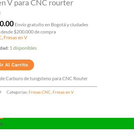
en V para CNC rourter
m
0.00
Envío gratuito en Bogotá y ciudades
s desde $200.000 de compra
C
,
Fresas en V
idad:
1 disponibles
r Al Carrito
 de Carburo de tungsteno para CNC Router
9
Categorías:
Fresas CNC
,
Fresas en V
ón