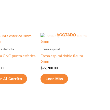
AGOTADO
a de bola
Fresa espiral
ra CNC punta esferica
Fresa espiral doble flauta
6mm
00
$
92,700.00
r Al Carrito
Leer Más