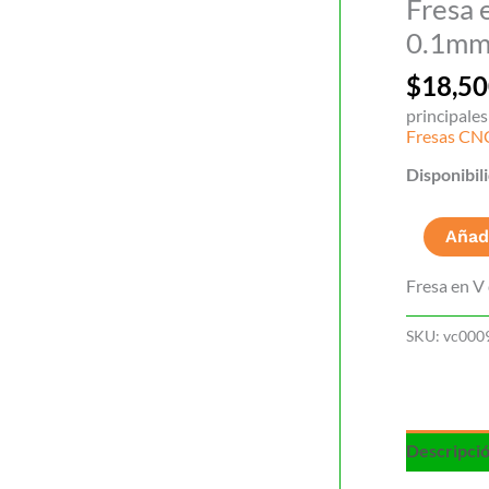
Fresa 
0.1m
$
18,50
principale
Fresas CN
Disponibil
Fresa
Añadi
en
V
Fresa en V
para
CNC
SKU:
vc000
rourter
0.1mm
cantidad
Descripci