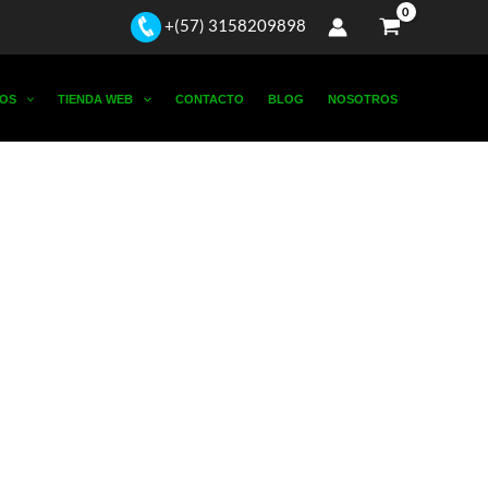
+(57) 3158209898
OS
TIENDA WEB
CONTACTO
BLOG
NOSOTROS