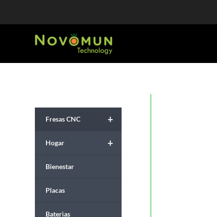
Ir
al
contenido
+
Fresas CNC
+
Hogar
Bienestar
Placas
Baterìas