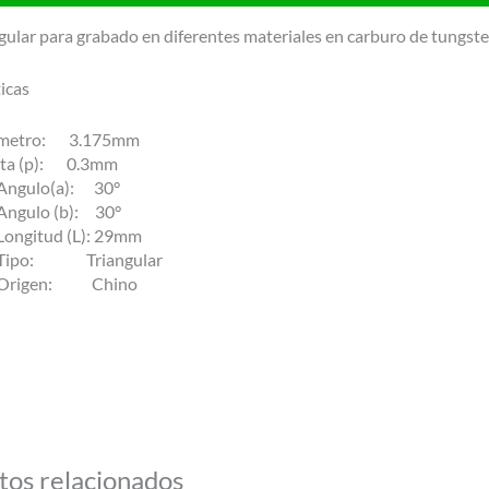
ngular para grabado en diferentes materiales en carburo de tungst
icas
metro: 3.175mm
ta (p): 0.3mm
Angulo(a): 30°
Angulo (b): 30°
Longitud (L): 29mm
Tipo: Triangular
Origen: Chino
tos relacionados