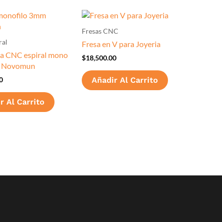
Fresas CNC
ral
Fresa en V para Joyeria
ra CNC espiral mono
$
18,500.00
 | Novomun
Añadir Al Carrito
0
r Al Carrito