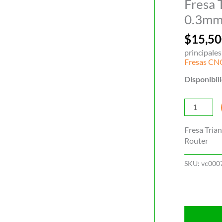
Fresa 
0.3m
$
15,50
principale
Fresas CN
Disponibil
Fresa
Triangular
para
Fresa Tria
CNC
Router
rourter
0.3mm
SKU:
vc000
cantidad
Descripci