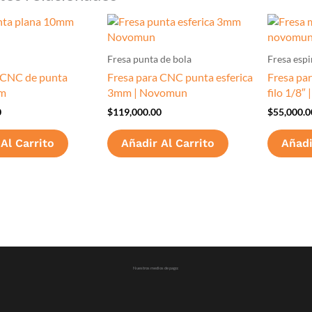
Fresa punta de bola
Fresa espi
 CNC de punta
Fresa para CNC punta esferica
Fresa pa
mm
3mm | Novomun
filo 1/8″
0
$
119,000.00
$
55,000.0
Al Carrito
Añadir Al Carrito
Añadi
Nuestros medios de pago: