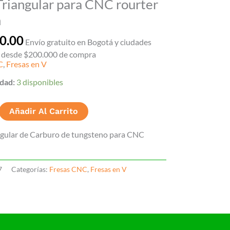
Triangular para CNC rourter
m
0.00
Envío gratuito en Bogotá y ciudades
s desde $200.000 de compra
C
,
Fresas en V
idad:
3 disponibles
Añadir Al Carrito
ngular de Carburo de tungsteno para CNC
7
Categorías:
Fresas CNC
,
Fresas en V
ón