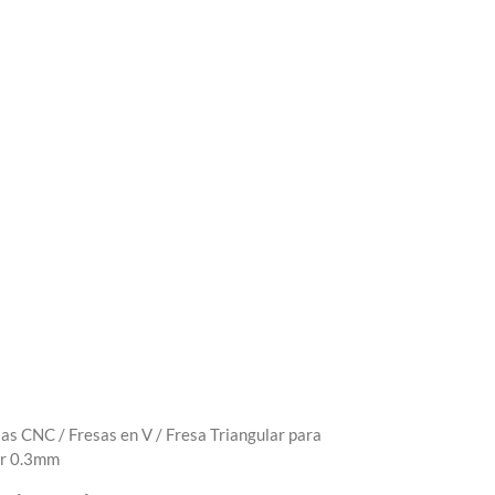
sas CNC
/
Fresas en V
/ Fresa Triangular para
er 0.3mm