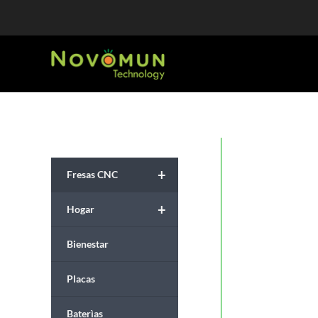
Ir
al
contenido
+
Fresas CNC
+
Hogar
Bienestar
Placas
Baterìas