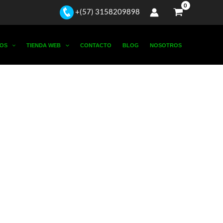
+(57) 3158209898
OS
TIENDA WEB
CONTACTO
BLOG
NOSOTROS