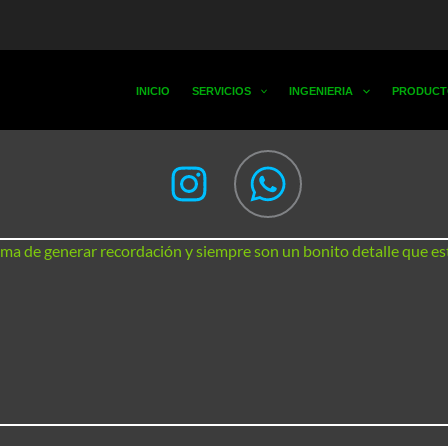
INICIO
SERVICIOS
INGENIERIA
PRODUCT
rma de generar recordación y siempre son un bonito detalle que est
Porta lap
Marca pers
R005
bles PL003