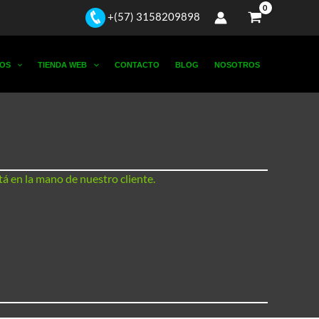
+(57) 3158209898
OS
TIENDA WEB
CONTACTO
BLOG
NOSOTROS
á en la mano de nuestro cliente.
iceros y tarjetero 6 huecos PR002
onalizada, nombre de cada persona
BE350
BE001
Sin leyenda